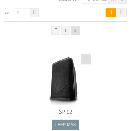
ver:
9
1
2
SP 12
LEER MÁS