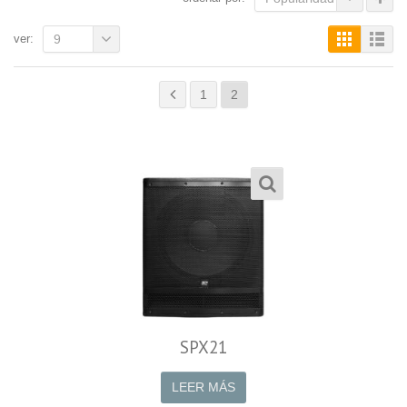
ver:
9
1
2
SPX21
LEER MÁS