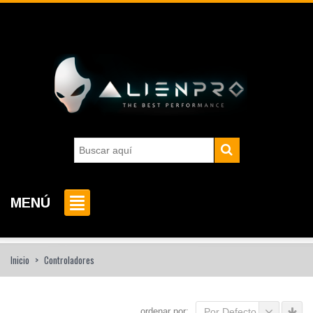
MENÚ
Inicio
>
Controladores
ordenar por:
Por Defecto