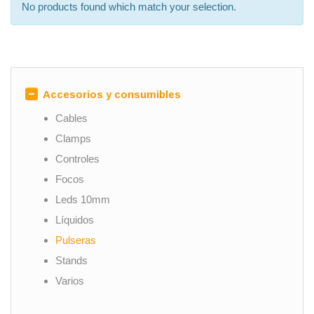
No products found which match your selection.
Accesorios y consumibles
Cables
Clamps
Controles
Focos
Leds 10mm
Líquidos
Pulseras
Stands
Varios
Audio