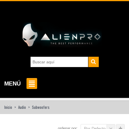
MENÚ
Inicio
>
Audio
>
Subwoofers
ordenar por:
Por Defecto