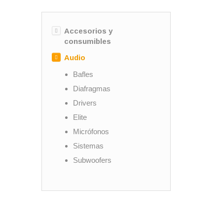
Accesorios y
consumibles
Audio
Bafles
Diafragmas
Drivers
Elite
Micrófonos
Sistemas
Subwoofers
Tweeters
Woofers
Controladores