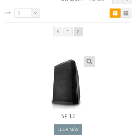
ver:
9
1
2
SP 12
LEER MÁS